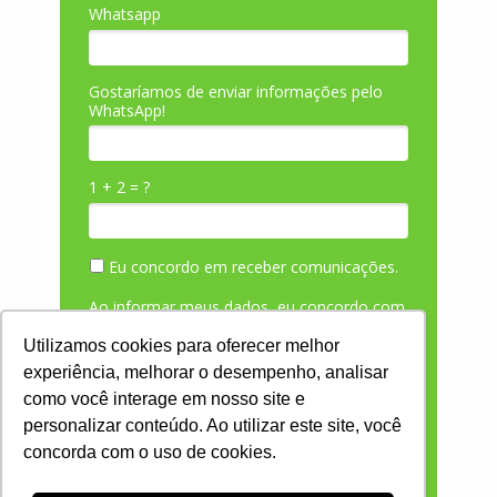
Whatsapp
Gostaríamos de enviar informações pelo
WhatsApp!
1 + 2 = ?
Eu concordo em receber comunicações.
Ao informar meus dados, eu concordo com
a
Política de Privacidade
.
Utilizamos cookies para oferecer melhor
experiência, melhorar o desempenho, analisar
BAIXAR AGORA
como você interage em nosso site e
personalizar conteúdo. Ao utilizar este site, você
concorda com o uso de cookies.
Prometemos não utilizar suas informações de
contato para enviar qualquer tipo de SPAM.